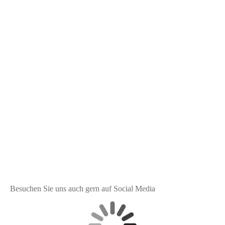
DSC_0029
DSC_0040
DSC_0068
DSC_0384
DSC_0488
gelb blau Lilien Solidago Statize+
gelb Gerbera Rosen
2
Besuchen Sie uns auch gern auf Social Media